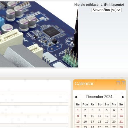
Nie ste prihlásený. (
Prihlásenie
)
Calendar
◀
December 2024
▶
Ne
Pon
Ut
Str
Štv
Pia
So
1
2
3
4
5
6
7
8
9
10
11
12
13
14
15
16
17
18
19
20
21
22
23
24
25
26
27
28