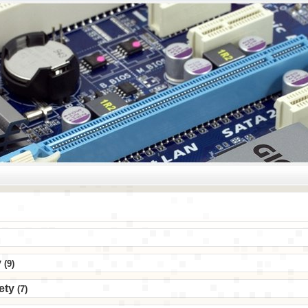
y
(9)
ety
(7)