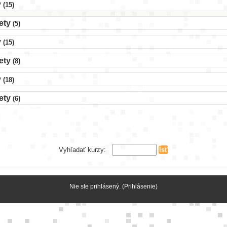
y
(15)
ety
(5)
y
(15)
ety
(8)
y
(18)
ety
(6)
Vyhľadať kurzy:
Stredná odborná škola elektrotechnická Liptovský Hrádok
Nie ste prihlásený. (
Prihlásenie
)